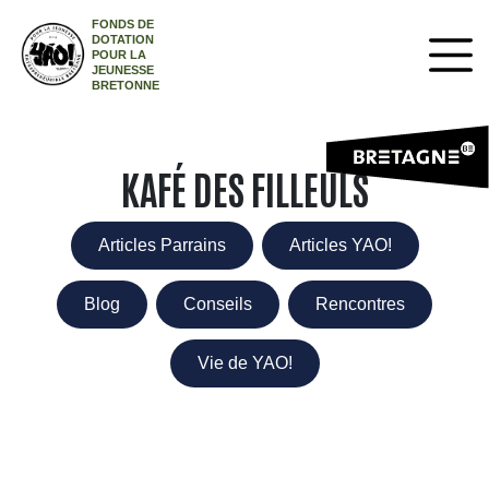
FONDS DE
DOTATION
POUR LA
JEUNESSE
BRETONNE
KAFÉ DES FILLEULS
Articles Parrains
Articles YAO!
Blog
Conseils
Rencontres
Vie de YAO!