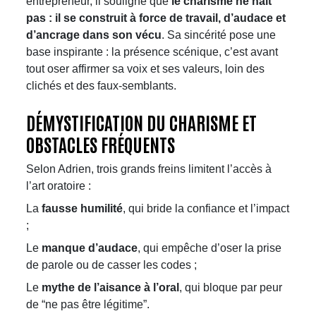
entrepreneur, il souligne que
le charisme ne naît
pas : il se construit à force de travail, d’audace et
d’ancrage dans son vécu
. Sa sincérité pose une
base inspirante : la présence scénique, c’est avant
tout oser affirmer sa voix et ses valeurs, loin des
clichés et des faux-semblants.​​
DÉMYSTIFICATION DU CHARISME ET
OBSTACLES FRÉQUENTS
Selon Adrien, trois grands freins limitent l’accès à
l’art oratoire :
La
fausse humilité
, qui bride la confiance et l’impact
;
Le
manque d’audace
, qui empêche d’oser la prise
de parole ou de casser les codes ;
Le
mythe de l’aisance à l’oral
, qui bloque par peur
de “ne pas être légitime”.