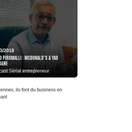
03/2018
O PIROMALLI : MCDONALD’S & YAO
AGNE
ast Serial entrepreneur