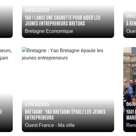
04/05/2020
09/
YAO ! LANCE UNE CAGNOTTE POUR AIDER LES
JEUNES ENTREPRENEURS BRETONS
À RE
Bretagne Economique
Oue
27/03/2015
06/
DE
BRETAGNE : YAO BRETAGNE ÉPAULE LES JEUNES
YAO!
ENTREPRENEURS
MARI
Ouest France - Ma ville
Ren