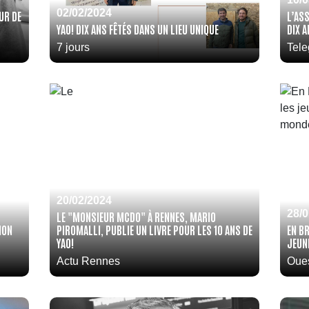
02/02/2024
UR DE
L’ASS
YAO! DIX ANS FÊTÉS DANS UN LIEU UNIQUE
DIX 
7 jours
Tel
20/02/2024
28/
LE "MONSIEUR MCDO" À RENNES, MARIO
ION
PIROMALLI, PUBLIE UN LIVRE POUR LES 10 ANS DE
EN B
YAO!
JEUN
Actu Rennes
Oue