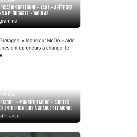
OCIATION BRETONNE « YAO ! » A FÊTÉ SES
ANS À PLOUGASTEL-DAOULAS
egramme
01/2024
RETAGNE, « MONSIEUR MCDO » AIDE LES
ES ENTREPRENEURS À CHANGER LE MONDE
st France