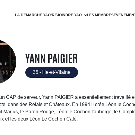
LA DÉMARCHE YAO!
REJOINDRE YAO
LES MEMBRES
ÉVÉNEMEN
Devenir filleul
Devenir parrain
YANN PAIGIER
35 - Ille-et-Vilaine
d’un CAP de serveur, Yann PAIGIER a essentiellement travaillé e
otel dans des Relais et Châteaux. En 1994 il crée Léon le Coc
tit Marius, le Baron Rouge, Léon le Cochon l'auberge, le Compto
lix et les deux Léon Le Cochon Café.