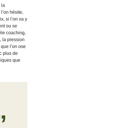
 la
l’on hésite,
x, si l’on va y
ent ou se
êle coaching,
, la pression
e que l’on ose
c plus de
égiques que