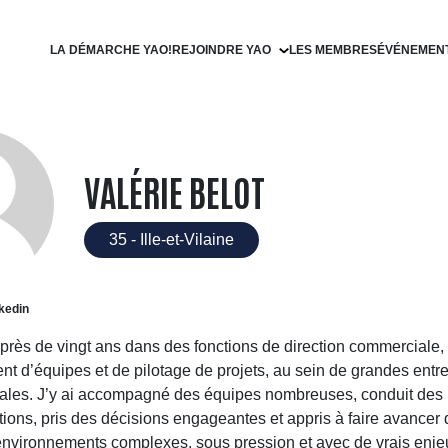
LA DÉMARCHE YAO!
REJOINDRE YAO
LES MEMBRES
ÉVÉNEMEN
Devenir filleul
Devenir parrain
VALÉRIE BELOT
35 - Ille-et-Vilaine
kedin
 près de vingt ans dans des fonctions de direction commerciale,
 d’équipes et de pilotage de projets, au sein de grandes entr
nales. J’y ai accompagné des équipes nombreuses, conduit des
tions, pris des décisions engageantes et appris à faire avancer 
nvironnements complexes, sous pression et avec de vrais enj