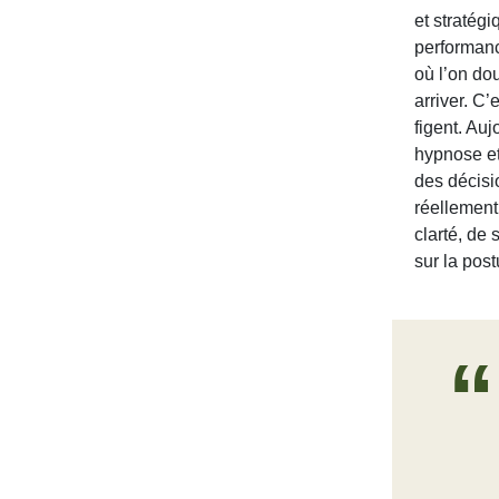
et stratégi
performanc
où l’on dou
arriver. C’
figent. Au
hypnose et 
des décisio
réellement
clarté, de 
sur la pos