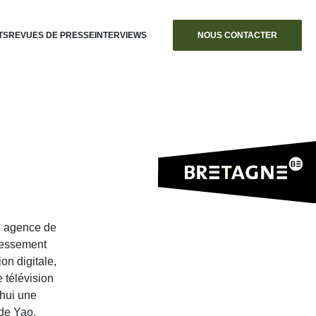
TS
REVUES DE PRESSE
INTERVIEWS
NOUS CONTACTER
, agence de
dressement
on digitale,
 télévision
’hui une
 de Yao.