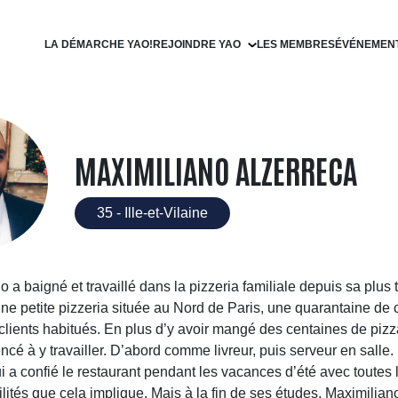
LA DÉMARCHE YAO!
REJOINDRE YAO
LES MEMBRES
ÉVÉNEMEN
Devenir filleul
Devenir parrain
MAXIMILIANO ALZERRECA
35 - Ille-et-Vilaine
 a baigné et travaillé dans la pizzeria familiale depuis sa plus
ne petite pizzeria située au Nord de Paris, une quarantaine de 
clients habitués. En plus d’y avoir mangé des centaines de pizza
cé à y travailler. D’abord comme livreur, puis serveur en salle
lui a confié le restaurant pendant les vacances d’été avec toutes 
ités que cela implique. Mais à la fin de ses études, Maximilian