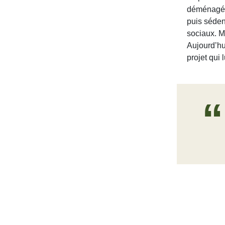
déménage
puis séden
sociaux. Ma
Aujourd’hui
projet qui l