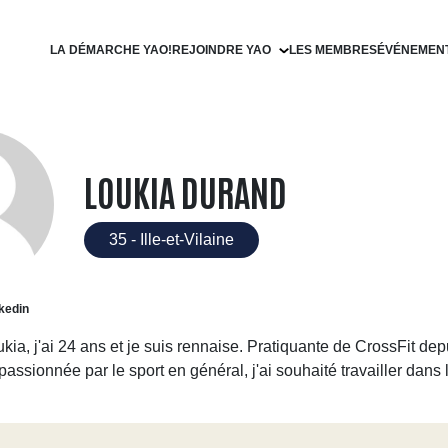
LA DÉMARCHE YAO!
REJOINDRE YAO
LES MEMBRES
ÉVÉNEMEN
Devenir filleul
Devenir parrain
LOUKIA DURAND
35 - Ille-et-Vilaine
kedin
kia, j'ai 24 ans et je suis rennaise. Pratiquante de CrossFit dep
assionnée par le sport en général, j'ai souhaité travailler dans 