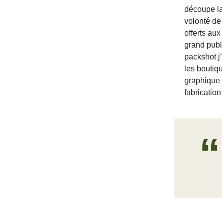
découpe la
volonté de
offerts au
grand publ
packshot j
les boutiq
graphique 
fabrication