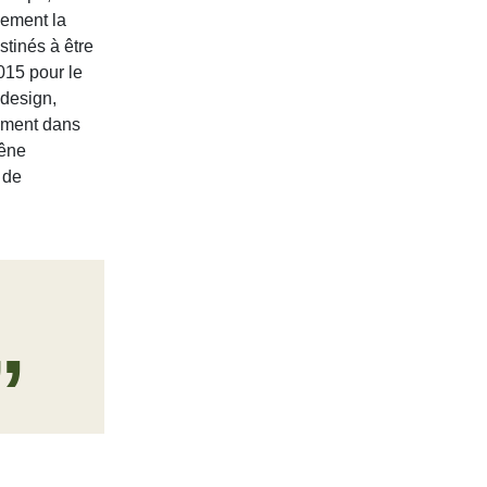
dement la
stinés à être
2015 pour le
 design,
lement dans
hêne
 de