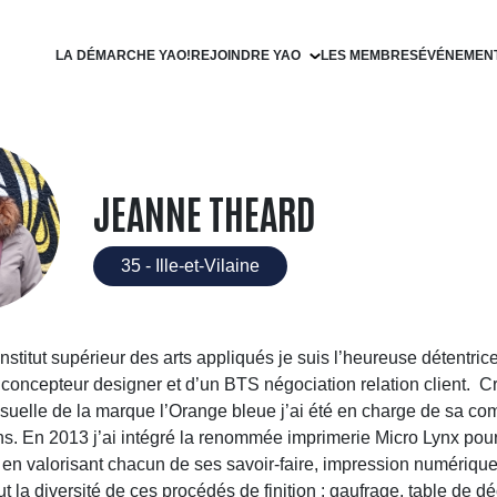
LA DÉMARCHE YAO!
REJOINDRE YAO
LES MEMBRES
ÉVÉNEMEN
Devenir filleul
Devenir parrain
JEANNE THEARD
35 - Ille-et-Vilaine
institut supérieur des arts appliqués je suis l’heureuse détentric
 concepteur designer et d’un BTS négociation relation client. C
 visuelle de la marque l’Orange bleue j’ai été en charge de sa c
ns. En 2013 j’ai intégré la renommée imprimerie Micro Lynx pou
en valorisant chacun de ses savoir-faire, impression numérique 
ut la diversité de ces procédés de finition : gaufrage, table de d