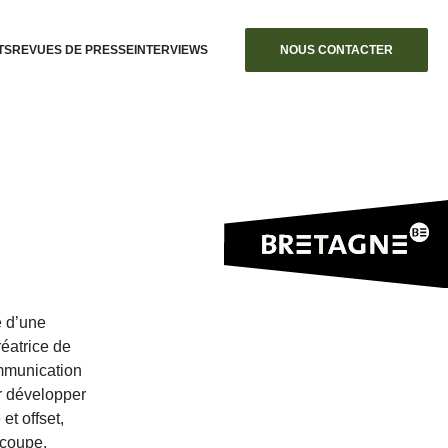
TS
REVUES DE PRESSE
INTERVIEWS
NOUS CONTACTER
e d’une
réatrice de
ommunication
r développer
et offset,
écoupe,