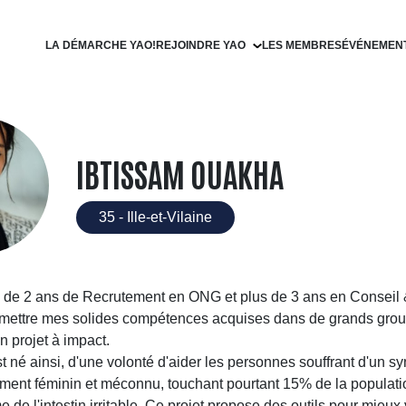
LA DÉMARCHE YAO!
REJOINDRE YAO
LES MEMBRES
ÉVÉNEMEN
Devenir filleul
Devenir parrain
IBTISSAM OUAKHA
35 - Ille-et-Vilaine
 de 2 ans de Recrutement en ONG et plus de 3 ans en Conseil & 
 mettre mes solides compétences acquises dans de grands grou
n projet à impact.
st né ainsi, d'une volonté d'aider les personnes souffrant d'un 
ement féminin et méconnu, touchant pourtant 15% de la populatio
 de l'intestin irritable. Ce projet propose des outils pour mieux 