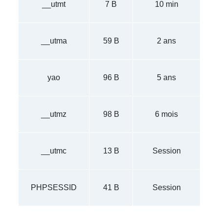
__utmt
7 B
10 min
__utma
59 B
2 ans
yao
96 B
5 ans
__utmz
98 B
6 mois
__utmc
13 B
Session
PHPSESSID
41 B
Session